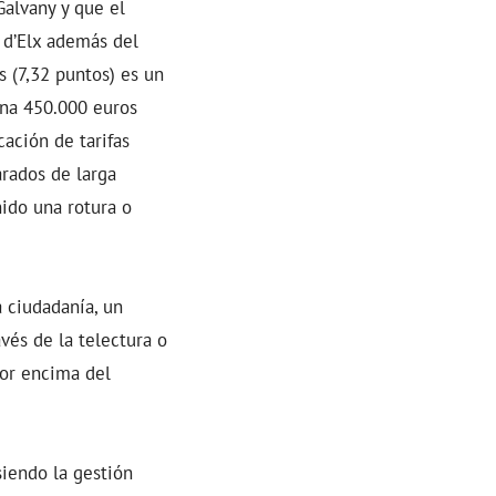
Galvany y que el
 d’Elx además del
s (7,32 puntos) es un
ina 450.000 euros
cación de tarifas
arados de larga
ido una rotura o
a ciudadanía, un
és de la telectura o
or encima del
siendo la gestión