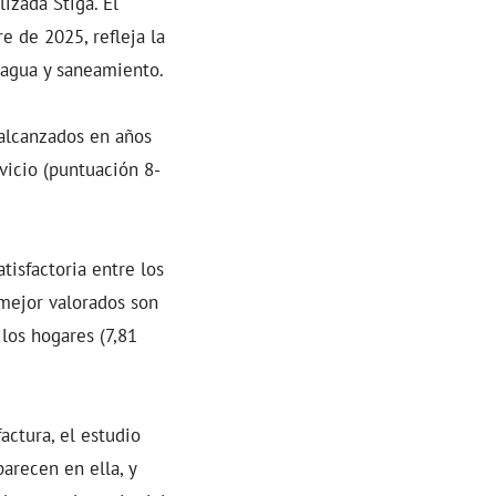
izada Stiga. El
e de 2025, refleja la
e agua y saneamiento.
 alcanzados en años
vicio (puntuación 8-
tisfactoria entre los
 mejor valorados son
 los hogares (7,81
actura, el estudio
arecen en ella, y