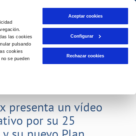
Aceptar cookies
icidad
Se abre en otra Pág
Área de clientes
o Compromiso
avegación.
Configurar
das las cookies
anular pulsando
PORTAL DE TRANSPARENCIA
INCIDENCIAS
las cookies
ector
Comunica anomalías o posibles
Rechazar cookies
o no se pueden
fraudes
liente)
o
Reclamaciones
rias
lx presenta un vídeo
tivo por su 25
o y su nuevo Plan