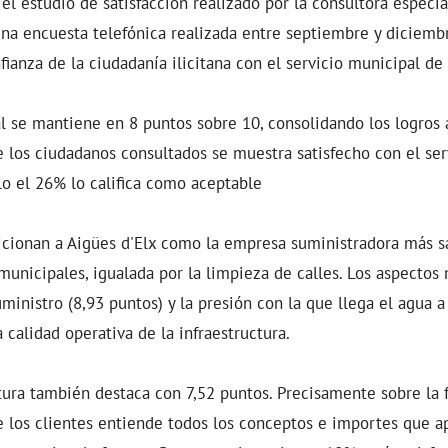
el estudio de satisfacción realizado por la consultora especial
na encuesta telefónica realizada entre septiembre y diciembr
nfianza de la ciudadanía ilicitana con el servicio municipal d
al se mantiene en 8 puntos sobre 10, consolidando los logros
e los ciudadanos consultados se muestra satisfecho con el ser
lo el 26% lo califica como aceptable
icionan a Aigües d'Elx como la empresa suministradora más sa
 municipales, igualada por la limpieza de calles. Los aspectos
ministro (8,93 puntos) y la presión con la que llega el agua a
a calidad operativa de la infraestructura.
ctura también destaca con 7,52 puntos. Precisamente sobre la f
 los clientes entiende todos los conceptos e importes que ap