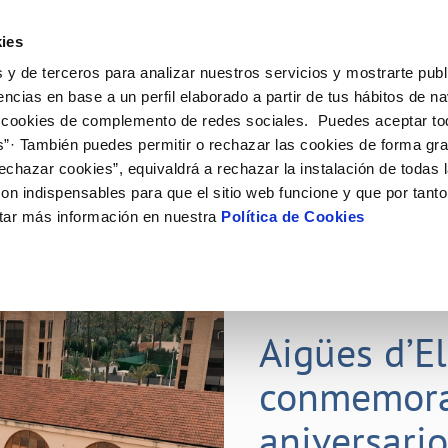
ES
ies
 y de terceros para analizar nuestros servicios y mostrarte publ
ine
Tu Servicio
Tu Agua
Conócenos
Nuestr
encias en base a un perfil elaborado a partir de tus hábitos de n
 cookies de complemento de redes sociales. Puedes aceptar to
s”· También puedes permitir o rechazar las cookies de forma gr
N AL CLIENTE
D
Y CUMPLIMIENTO
NTRATOS
COMPROMISO DE SERVICIO
CUIDADOS DEL AGUA
PERFIL DEL CONTRATANTE
MODIFICACIÓN DE DATOS
echazar cookies”, equivaldrá a rechazar la instalación de todas 
AS DE GESTIÓN Y CERTIFICADOS
 de contacto
calidad del agua
bio de titular
Carta de compromisos
Consejos de ahorro
Plataforma de contratación del s
Actualizar datos bancarios
on indispensables para que el sitio web funcione y que por tant
E MEDIDAS ANTIFRAUDE
público
via
l consumidor
a de suministro
Customer Counsel (Defensa del c
Depósitos comunitarios
Actualizar datos de domicili
tar más información en nuestra
Política de Cookies
O
Portal del proveedor
umentación contratación
Normativa del servicio
Instalaciones interiores comunita
Actualizar datos personales
D
obras y afectaciones
a de suministro
Junta de arbitraje
Vertidos a la red
ación de fuga interior
icitud de Acometida
01 JUL 2026
tación e impresos
Aigües d’E
VER TODAS LAS GESTIONES
conmemora
aniversari