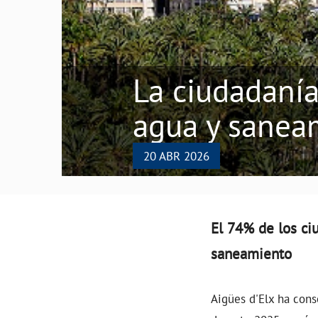
La ciudadanía
agua y sanea
20 ABR 2026
El 74% de los ci
saneamiento
Aigües d'Elx ha cons