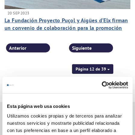
20 SEP 2023
La Fundación Proyecto Puçol y Aigües d’Elx firman
un convenio de colaboración para la promoción
cultural
Anterior
Siguiente
Página 12 de 39
Esta página web usa cookies
Utilizamos cookies propias y de terceros para analizar
nuestros servicios y mostrarte publicidad relacionada
Gestiones Online
con tus preferencias en base a un perfil elaborado a