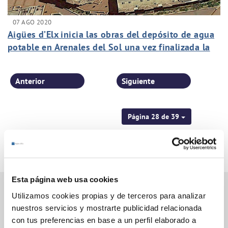
07 AGO 2020
Aigües d’Elx inicia las obras del depósito de agua
potable en Arenales del Sol una vez finalizada la
temporada de verano
Anterior
Siguiente
Página 28 de 39
Esta página web usa cookies
Utilizamos cookies propias y de terceros para analizar
nuestros servicios y mostrarte publicidad relacionada
Gestiones Online
con tus preferencias en base a un perfil elaborado a