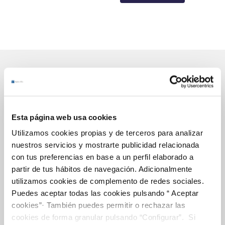
Gestiones Online
Esta página web usa cookies
FACTURAS, PAGOS Y CONSUMOS
Utilizamos cookies propias y de terceros para analizar
nuestros servicios y mostrarte publicidad relacionada
CONTRATOS
con tus preferencias en base a un perfil elaborado a
MODIFICACIÓN DE DATOS
partir de tus hábitos de navegación. Adicionalmente
INCIDENCIAS
utilizamos cookies de complemento de redes sociales.
Puedes aceptar todas las cookies pulsando “ Aceptar
cookies”· También puedes permitir o rechazar las
OTRAS GESTIONES
cookies de forma granular pulsando “Configurar”. Si