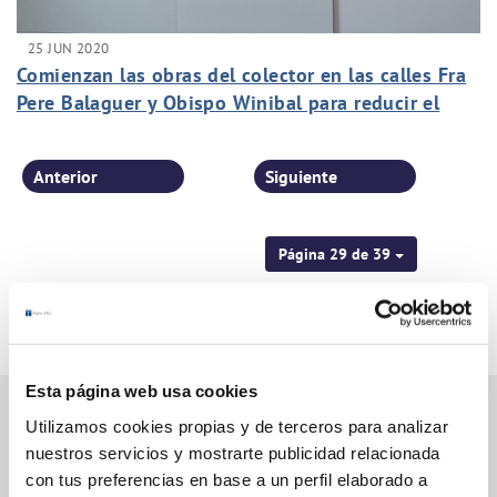
25 JUN 2020
Comienzan las obras del colector en las calles Fra
Pere Balaguer y Obispo Winibal para reducir el
riesgo de inundaciones en Altabix
Anterior
Siguiente
Página 29 de 39
Esta página web usa cookies
Utilizamos cookies propias y de terceros para analizar
nuestros servicios y mostrarte publicidad relacionada
Gestiones Online
con tus preferencias en base a un perfil elaborado a