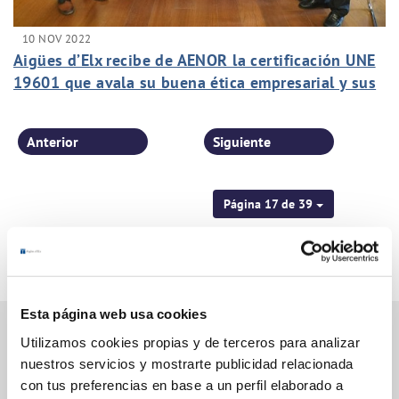
10 NOV 2022
Aigües d’Elx recibe de AENOR la certificación UNE
19601 que avala su buena ética empresarial y sus
sistema de gestión
Anterior
Siguiente
Página 17 de 39
Esta página web usa cookies
Utilizamos cookies propias y de terceros para analizar
nuestros servicios y mostrarte publicidad relacionada
Gestiones Online
con tus preferencias en base a un perfil elaborado a