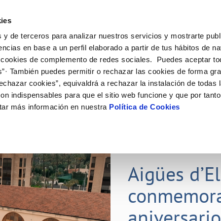
ES
ies
 y de terceros para analizar nuestros servicios y mostrarte publ
ine
Tu Servicio
Tu Agua
Conócenos
Nuestr
encias en base a un perfil elaborado a partir de tus hábitos de n
 cookies de complemento de redes sociales. Puedes aceptar to
s”· También puedes permitir o rechazar las cookies de forma gr
N AL CLIENTE
D
Y CUMPLIMIENTO
NTRATOS
COMPROMISO DE SERVICIO
CUIDADOS DEL AGUA
PERFIL DEL CONTRATANTE
MODIFICACIÓN DE DATOS
echazar cookies”, equivaldrá a rechazar la instalación de todas 
AS DE GESTIÓN Y CERTIFICADOS
 de contacto
calidad del agua
bio de titular
Carta de compromisos
Consejos de ahorro
Plataforma de contratación del s
Actualizar datos bancarios
on indispensables para que el sitio web funcione y que por tant
E MEDIDAS ANTIFRAUDE
público
via
l consumidor
a de suministro
Customer Counsel (Defensa del c
Depósitos comunitarios
Actualizar datos de domicili
tar más información en nuestra
Política de Cookies
O
Portal del proveedor
umentación contratación
Normativa del servicio
Instalaciones interiores comunita
Actualizar datos personales
D
obras y afectaciones
a de suministro
Junta de arbitraje
Vertidos a la red
ación de fuga interior
icitud de Acometida
01 JUL 2026
tación e impresos
Aigües d’E
VER TODAS LAS GESTIONES
conmemora
aniversari