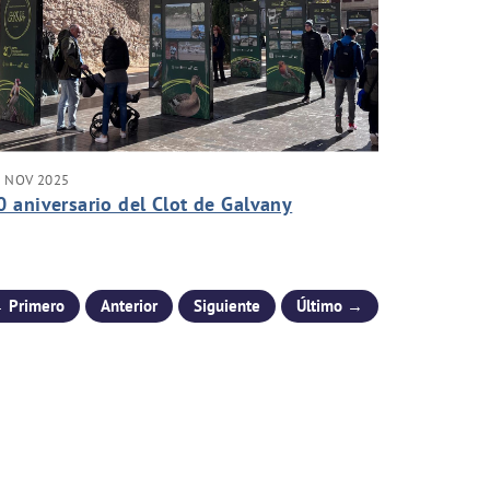
4 NOV 2025
0 aniversario del Clot de Galvany
 Primero
Anterior
Siguiente
Último →