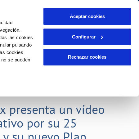
Aceptar cookies
icidad
Se abre en otra Pág
Área de clientes
o Compromiso
avegación.
Configurar
das las cookies
anular pulsando
PORTAL DE TRANSPARENCIA
INCIDENCIAS
las cookies
ector
Comunica anomalías o posibles
Rechazar cookies
o no se pueden
fraudes
liente)
o
Reclamaciones
rias
lx presenta un vídeo
tivo por su 25
o y su nuevo Plan