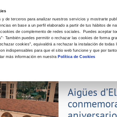
ES
ies
 y de terceros para analizar nuestros servicios y mostrarte publ
ine
Tu Servicio
Tu Agua
Conócenos
Nuestr
encias en base a un perfil elaborado a partir de tus hábitos de n
 cookies de complemento de redes sociales. Puedes aceptar to
s”· También puedes permitir o rechazar las cookies de forma gr
N AL CLIENTE
D
Y CUMPLIMIENTO
NTRATOS
COMPROMISO DE SERVICIO
CUIDADOS DEL AGUA
PERFIL DEL CONTRATANTE
MODIFICACIÓN DE DATOS
echazar cookies”, equivaldrá a rechazar la instalación de todas 
AS DE GESTIÓN Y CERTIFICADOS
 de contacto
calidad del agua
bio de titular
Carta de compromisos
Consejos de ahorro
Plataforma de contratación del s
Actualizar datos bancarios
on indispensables para que el sitio web funcione y que por tant
E MEDIDAS ANTIFRAUDE
público
via
l consumidor
a de suministro
Customer Counsel (Defensa del c
Depósitos comunitarios
Actualizar datos de domicili
tar más información en nuestra
Política de Cookies
O
Portal del proveedor
umentación contratación
Normativa del servicio
Instalaciones interiores comunita
Actualizar datos personales
D
obras y afectaciones
a de suministro
Junta de arbitraje
Vertidos a la red
ación de fuga interior
icitud de Acometida
01 JUL 2026
tación e impresos
Aigües d’E
VER TODAS LAS GESTIONES
conmemora
aniversari