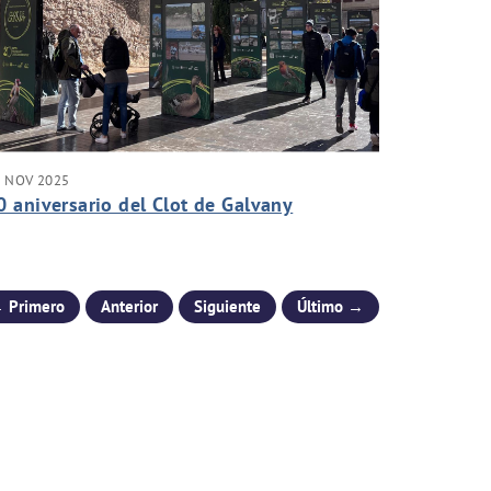
4 NOV 2025
0 aniversario del Clot de Galvany
 Primero
Anterior
Siguiente
Último →