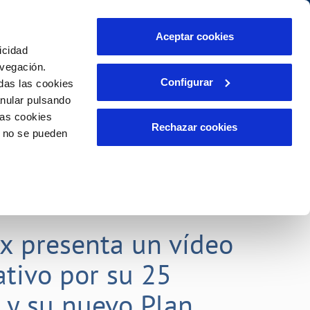
Aceptar cookies
icidad
Se abre en otra Pág
Área de clientes
o Compromiso
avegación.
Configurar
das las cookies
anular pulsando
PORTAL DE TRANSPARENCIA
INCIDENCIAS
las cookies
ector
Comunica anomalías o posibles
Rechazar cookies
o no se pueden
fraudes
liente)
o
Reclamaciones
rias
lx presenta un vídeo
tivo por su 25
o y su nuevo Plan