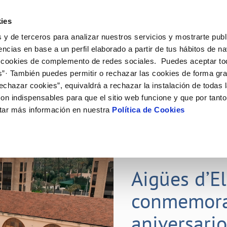
ES
ies
 y de terceros para analizar nuestros servicios y mostrarte publ
ine
Tu Servicio
Tu Agua
Conócenos
Nuestr
encias en base a un perfil elaborado a partir de tus hábitos de n
 cookies de complemento de redes sociales. Puedes aceptar to
s”· También puedes permitir o rechazar las cookies de forma gr
N AL CLIENTE
D
Y CUMPLIMIENTO
NTRATOS
COMPROMISO DE SERVICIO
CUIDADOS DEL AGUA
PERFIL DEL CONTRATANTE
MODIFICACIÓN DE DATOS
echazar cookies”, equivaldrá a rechazar la instalación de todas 
AS DE GESTIÓN Y CERTIFICADOS
 de contacto
calidad del agua
bio de titular
Carta de compromisos
Consejos de ahorro
Plataforma de contratación del s
Actualizar datos bancarios
on indispensables para que el sitio web funcione y que por tant
E MEDIDAS ANTIFRAUDE
público
via
l consumidor
a de suministro
Customer Counsel (Defensa del c
Depósitos comunitarios
Actualizar datos de domicili
tar más información en nuestra
Política de Cookies
O
Portal del proveedor
umentación contratación
Normativa del servicio
Instalaciones interiores comunita
Actualizar datos personales
D
obras y afectaciones
a de suministro
Junta de arbitraje
Vertidos a la red
ación de fuga interior
icitud de Acometida
01 JUL 2026
tación e impresos
Aigües d’E
VER TODAS LAS GESTIONES
conmemora
aniversari