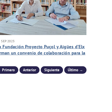
 SEP 2023
a Fundación Proyecto Puçol y Aigües d’Elx
irman un convenio de colaboración para la
romoción cultural
 Primero
Anterior
Siguiente
Último →