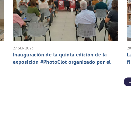
27 SEP 2023
20
Inauguración de la quinta edición de la
L
exposición #PhotoClot organizado por el
f
Ajuntament d’Elx y Aigües d’Elx
p
←