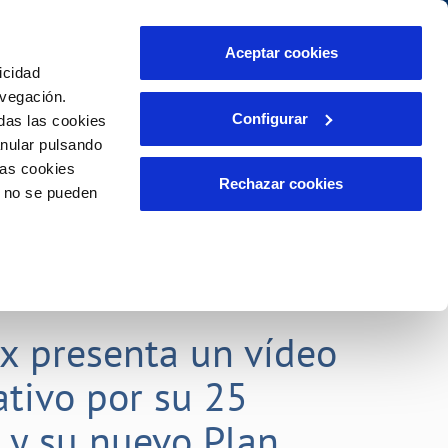
Aceptar cookies
icidad
Se abre en otra Pág
Área de clientes
o Compromiso
avegación.
Configurar
das las cookies
anular pulsando
PORTAL DE TRANSPARENCIA
INCIDENCIAS
las cookies
ector
Comunica anomalías o posibles
Rechazar cookies
o no se pueden
fraudes
liente)
o
Reclamaciones
rias
lx presenta un vídeo
tivo por su 25
o y su nuevo Plan