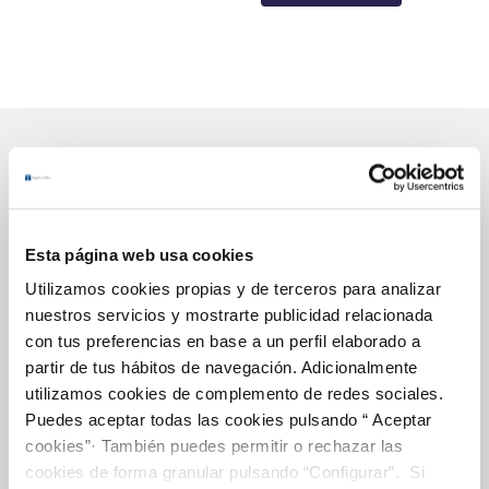
Gestiones Online
Esta página web usa cookies
FACTURAS, PAGOS Y CONSUMOS
Utilizamos cookies propias y de terceros para analizar
nuestros servicios y mostrarte publicidad relacionada
CONTRATOS
con tus preferencias en base a un perfil elaborado a
MODIFICACIÓN DE DATOS
partir de tus hábitos de navegación. Adicionalmente
INCIDENCIAS
utilizamos cookies de complemento de redes sociales.
Puedes aceptar todas las cookies pulsando “ Aceptar
cookies”· También puedes permitir o rechazar las
OTRAS GESTIONES
cookies de forma granular pulsando “Configurar”. Si