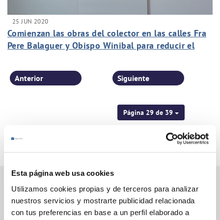
25 JUN 2020
Comienzan las obras del colector en las calles Fra
Pere Balaguer y Obispo Winibal para reducir el
riesgo de inundaciones en Altabix
Anterior
Siguiente
Página 29 de 39
Esta página web usa cookies
Utilizamos cookies propias y de terceros para analizar
nuestros servicios y mostrarte publicidad relacionada
Gestiones Online
con tus preferencias en base a un perfil elaborado a