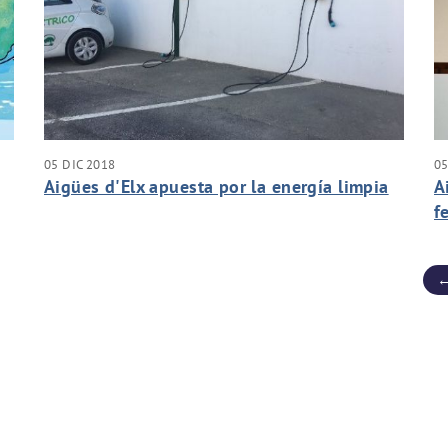
05 DIC 2018
05
Aigües d'Elx apuesta por la energía limpia
A
f
V
←