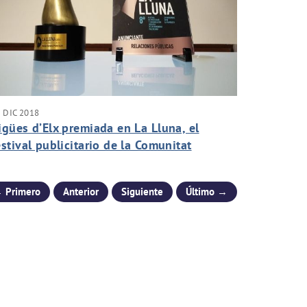
 DIC 2018
igües d’Elx premiada en La Lluna, el
estival publicitario de la Comunitat
alenciana
 Primero
Anterior
Siguiente
Último →