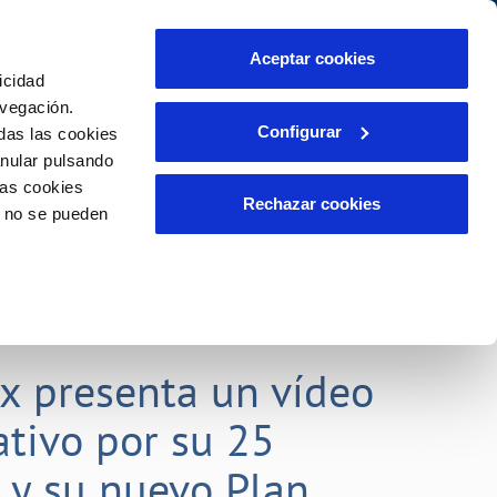
Aceptar cookies
icidad
Se abre en otra Pág
Área de clientes
o Compromiso
avegación.
Configurar
das las cookies
anular pulsando
PORTAL DE TRANSPARENCIA
INCIDENCIAS
las cookies
ector
Comunica anomalías o posibles
Rechazar cookies
o no se pueden
fraudes
liente)
o
Reclamaciones
rias
lx presenta un vídeo
tivo por su 25
o y su nuevo Plan