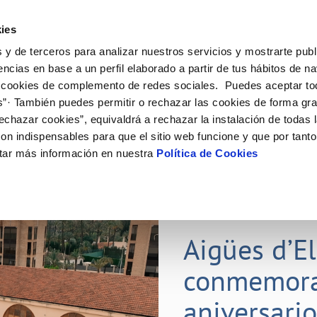
ES
ies
 y de terceros para analizar nuestros servicios y mostrarte publ
ine
Tu Servicio
Tu Agua
Conócenos
Nuestr
encias en base a un perfil elaborado a partir de tus hábitos de n
 cookies de complemento de redes sociales. Puedes aceptar to
s”· También puedes permitir o rechazar las cookies de forma gr
N AL CLIENTE
D
Y CUMPLIMIENTO
NTRATOS
COMPROMISO DE SERVICIO
CUIDADOS DEL AGUA
PERFIL DEL CONTRATANTE
MODIFICACIÓN DE DATOS
echazar cookies”, equivaldrá a rechazar la instalación de todas 
AS DE GESTIÓN Y CERTIFICADOS
 de contacto
calidad del agua
bio de titular
Carta de compromisos
Consejos de ahorro
Plataforma de contratación del s
Actualizar datos bancarios
on indispensables para que el sitio web funcione y que por tant
E MEDIDAS ANTIFRAUDE
público
via
l consumidor
a de suministro
Customer Counsel (Defensa del c
Depósitos comunitarios
Actualizar datos de domicili
tar más información en nuestra
Política de Cookies
O
Portal del proveedor
umentación contratación
Normativa del servicio
Instalaciones interiores comunita
Actualizar datos personales
D
obras y afectaciones
a de suministro
Junta de arbitraje
Vertidos a la red
ación de fuga interior
icitud de Acometida
01 JUL 2026
tación e impresos
Aigües d’E
VER TODAS LAS GESTIONES
conmemora
aniversari