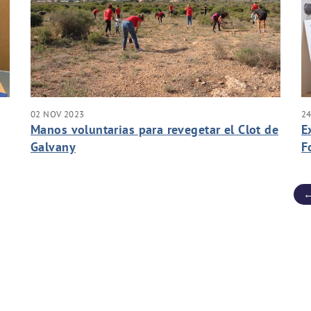
02 NOV 2023
24
Manos voluntarias para revegetar el Clot de
E
Galvany
F
d
←