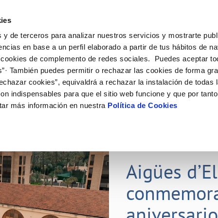
ES
ies
 y de terceros para analizar nuestros servicios y mostrarte publ
ine
Tu Servicio
Tu Agua
Conócenos
Nuestr
encias en base a un perfil elaborado a partir de tus hábitos de n
 cookies de complemento de redes sociales. Puedes aceptar to
s”· También puedes permitir o rechazar las cookies de forma gr
N AL CLIENTE
D
Y CUMPLIMIENTO
NTRATOS
COMPROMISO DE SERVICIO
CUIDADOS DEL AGUA
PERFIL DEL CONTRATANTE
MODIFICACIÓN DE DATOS
echazar cookies”, equivaldrá a rechazar la instalación de todas 
AS DE GESTIÓN Y CERTIFICADOS
 de contacto
calidad del agua
bio de titular
Carta de compromisos
Consejos de ahorro
Plataforma de contratación del s
Actualizar datos bancarios
on indispensables para que el sitio web funcione y que por tant
E MEDIDAS ANTIFRAUDE
público
via
l consumidor
a de suministro
Customer Counsel (Defensa del c
Depósitos comunitarios
Actualizar datos de domicili
tar más información en nuestra
Política de Cookies
O
Portal del proveedor
umentación contratación
Normativa del servicio
Instalaciones interiores comunita
Actualizar datos personales
D
obras y afectaciones
a de suministro
Junta de arbitraje
Vertidos a la red
ación de fuga interior
icitud de Acometida
01 JUL 2026
tación e impresos
Aigües d’E
VER TODAS LAS GESTIONES
conmemora
aniversari