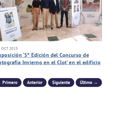
 OCT 2023
xposición ‘5ª Edición del Concurso de
otografía Invierno en el Clot’ en el edificio
el Rectorado y Consejo Social de la UMH
 Primero
Anterior
Siguiente
Último →