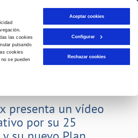
Aceptar cookies
icidad
Se abre en otra Pág
Área de clientes
o Compromiso
avegación.
Configurar
das las cookies
anular pulsando
PORTAL DE TRANSPARENCIA
INCIDENCIAS
las cookies
ector
Comunica anomalías o posibles
Rechazar cookies
o no se pueden
fraudes
liente)
o
Reclamaciones
rias
lx presenta un vídeo
tivo por su 25
o y su nuevo Plan