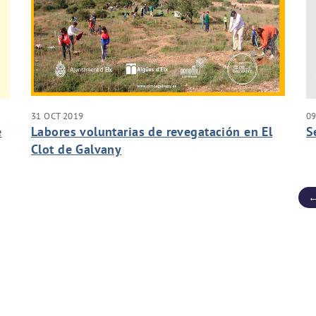
31 OCT 2019
09
e
Labores voluntarias de revegatación en El
S
Clot de Galvany
←