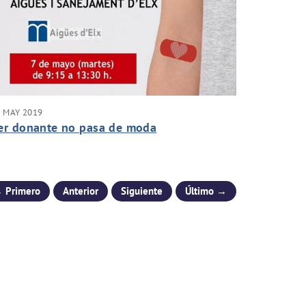
 MAY 2019
er donante no pasa de moda
 Primero
Anterior
Siguiente
Último →