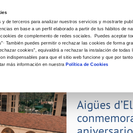
ES
ies
 y de terceros para analizar nuestros servicios y mostrarte publ
ine
Tu Servicio
Tu Agua
Conócenos
Nuestr
encias en base a un perfil elaborado a partir de tus hábitos de n
 cookies de complemento de redes sociales. Puedes aceptar to
s”· También puedes permitir o rechazar las cookies de forma gr
N AL CLIENTE
D
Y CUMPLIMIENTO
NTRATOS
COMPROMISO DE SERVICIO
CUIDADOS DEL AGUA
PERFIL DEL CONTRATANTE
MODIFICACIÓN DE DATOS
echazar cookies”, equivaldrá a rechazar la instalación de todas 
AS DE GESTIÓN Y CERTIFICADOS
 de contacto
calidad del agua
bio de titular
Carta de compromisos
Consejos de ahorro
Plataforma de contratación del s
Actualizar datos bancarios
on indispensables para que el sitio web funcione y que por tant
E MEDIDAS ANTIFRAUDE
público
via
l consumidor
a de suministro
Customer Counsel (Defensa del c
Depósitos comunitarios
Actualizar datos de domicili
tar más información en nuestra
Política de Cookies
O
Portal del proveedor
umentación contratación
Normativa del servicio
Instalaciones interiores comunita
Actualizar datos personales
D
obras y afectaciones
a de suministro
Junta de arbitraje
Vertidos a la red
ación de fuga interior
icitud de Acometida
01 JUL 2026
tación e impresos
Aigües d’E
VER TODAS LAS GESTIONES
conmemora
aniversari