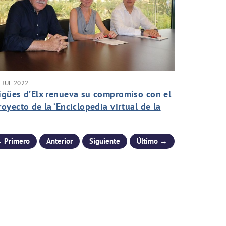
 JUL 2022
igües d’Elx renueva su compromiso con el
royecto de la ‘Enciclopedia virtual de la
iudad de Elche’ de la UMH
 Primero
Anterior
Siguiente
Último →