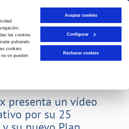
Aceptar cookies
icidad
Se abre en otra Pág
Área de clientes
o Compromiso
avegación.
Configurar
das las cookies
anular pulsando
PORTAL DE TRANSPARENCIA
INCIDENCIAS
las cookies
ector
Comunica anomalías o posibles
Rechazar cookies
o no se pueden
fraudes
liente)
o
Reclamaciones
rias
lx presenta un vídeo
tivo por su 25
o y su nuevo Plan