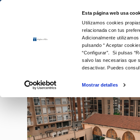
Saltar al contenido
Elx (Alicante)
estás en
Esta página web usa cook
Utilizamos cookies propias
Gestiones Onl
relacionada con tus prefer
Adicionalmente utilizamos
pulsando “ Aceptar cookie
FACTURAS Y PRECIOS
NUESTRO PAPEL EN EL CICLO URBANO
SOBRE NOSOTROS
NUESTROS COMPROMISOS
FACTURAS, PAGOS Y CONSUMOS
ATENCIÓ
CALIDA
ÉTICA 
CO
Inicio
Actualidad
“Configurar”. Si pulsas “R
SISTEM
Entiende tu factura
Captación
Presentación
Con las personas
Lectura de contador
Canales
Control 
Cam
salvo las necesarias que s
PLAN D
Tarifas
Potabilización
Información corporativa
Con el medio ambiente
12 gotas (cuota fija mensual)
Cita pre
Grifo de
Baj
NOTICIAS
desactivar. Puedes consul
EMPLE
Bonificaciones y fondo social
Distribución
plan-estrategico-2026-30
Con la innovacion y digitalización
Duplicado de facturas
SVisual
Doc
EQUIDA
Factura digital
Consumo
Proyectos
Pago de facturas
Mapa de 
Alt
Mostrar detalles
Alcantarillado
Obras finalizadas
Comprob
Sol
Depuración
El agua a través del tiempo
Documen
Reutilización
Retorno