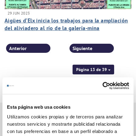
29 JUN 2023
Aigües d’Elx inicia los trabajos para la ampliación
del aliviadero al río de la galería-mina
Anterior
Siguiente
Página 13 de 39
Esta página web usa cookies
Utilizamos cookies propias y de terceros para analizar
nuestros servicios y mostrarte publicidad relacionada
Gestiones Online
con tus preferencias en base a un perfil elaborado a