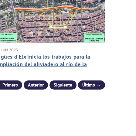
 JUN 2023
igües d’Elx inicia los trabajos para la
mpliación del aliviadero al río de la
alería-mina
 Primero
Anterior
Siguiente
Último →