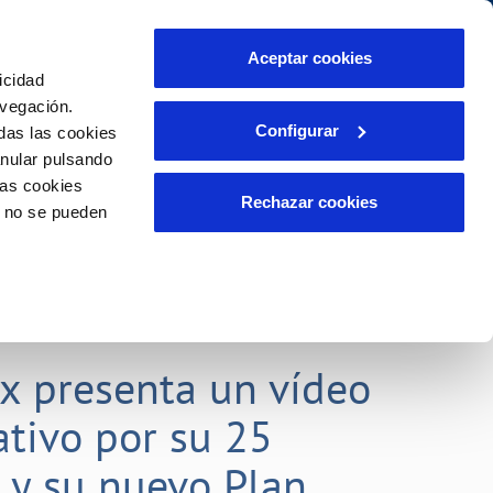
Aceptar cookies
icidad
Se abre en otra Pág
Área de clientes
o Compromiso
avegación.
Configurar
das las cookies
anular pulsando
PORTAL DE TRANSPARENCIA
INCIDENCIAS
las cookies
ector
Comunica anomalías o posibles
Rechazar cookies
o no se pueden
fraudes
liente)
o
Reclamaciones
rias
lx presenta un vídeo
tivo por su 25
o y su nuevo Plan