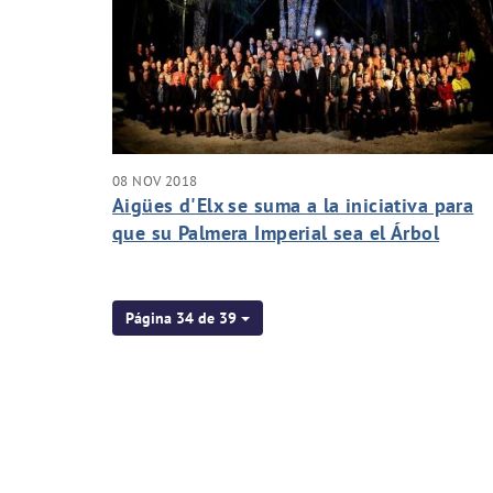
08 NOV 2018
Aigües d'Elx se suma a la iniciativa para
que su Palmera Imperial sea el Árbol
Europeo 2019
Página 34 de 39