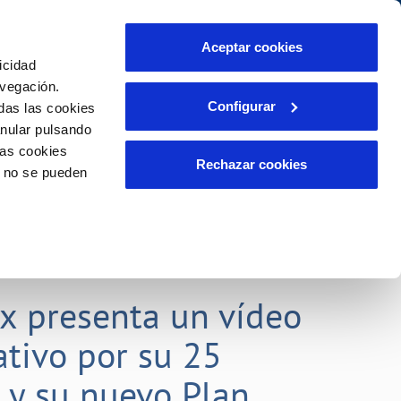
Aceptar cookies
icidad
Se abre en otra Pág
Área de clientes
o Compromiso
avegación.
Configurar
das las cookies
anular pulsando
PORTAL DE TRANSPARENCIA
INCIDENCIAS
las cookies
ector
Comunica anomalías o posibles
Rechazar cookies
o no se pueden
fraudes
liente)
o
Reclamaciones
rias
lx presenta un vídeo
tivo por su 25
o y su nuevo Plan