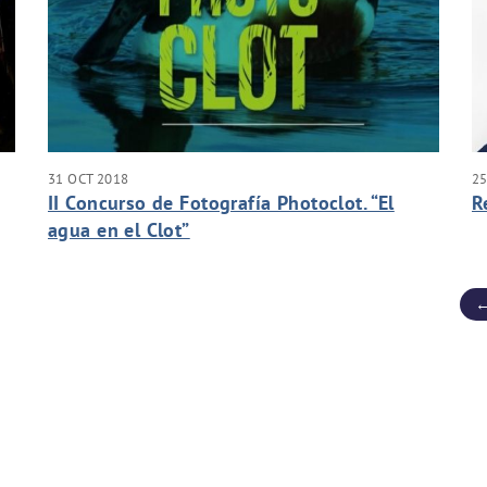
31 OCT 2018
25
II Concurso de Fotografía Photoclot. “El
R
agua en el Clot”
←