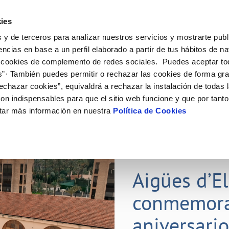
ES
ies
 y de terceros para analizar nuestros servicios y mostrarte publ
ine
Tu Servicio
Tu Agua
Conócenos
Nuestr
encias en base a un perfil elaborado a partir de tus hábitos de n
 cookies de complemento de redes sociales. Puedes aceptar to
s”· También puedes permitir o rechazar las cookies de forma gr
N AL CLIENTE
D
Y CUMPLIMIENTO
NTRATOS
COMPROMISO DE SERVICIO
CUIDADOS DEL AGUA
PERFIL DEL CONTRATANTE
MODIFICACIÓN DE DATOS
echazar cookies”, equivaldrá a rechazar la instalación de todas 
AS DE GESTIÓN Y CERTIFICADOS
 de contacto
calidad del agua
bio de titular
Carta de compromisos
Consejos de ahorro
Plataforma de contratación del s
Actualizar datos bancarios
on indispensables para que el sitio web funcione y que por tant
E MEDIDAS ANTIFRAUDE
público
via
l consumidor
a de suministro
Customer Counsel (Defensa del c
Depósitos comunitarios
Actualizar datos de domicili
tar más información en nuestra
Política de Cookies
O
Portal del proveedor
umentación contratación
Normativa del servicio
Instalaciones interiores comunita
Actualizar datos personales
D
obras y afectaciones
a de suministro
Junta de arbitraje
Vertidos a la red
ación de fuga interior
icitud de Acometida
01 JUL 2026
tación e impresos
Aigües d’E
VER TODAS LAS GESTIONES
conmemora
aniversari