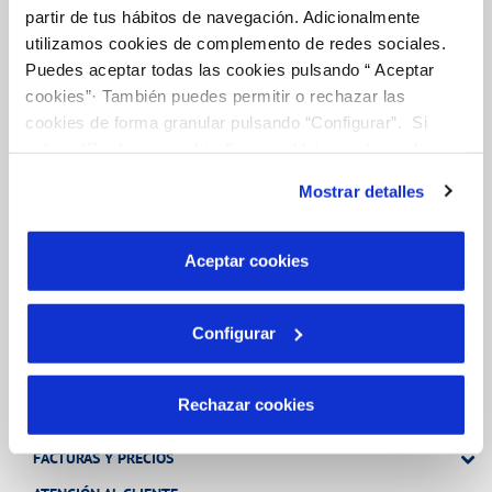
partir de tus hábitos de navegación. Adicionalmente
utilizamos cookies de complemento de redes sociales.
Puedes aceptar todas las cookies pulsando “ Aceptar
FACTURAS, PAGOS Y CONSUMOS
cookies”· También puedes permitir o rechazar las
CONTRATOS
cookies de forma granular pulsando “Configurar”. Si
MODIFICACIÓN DE DATOS
pulsas “Rechazar cookies”, equivaldrá a rechazar la
instalación de todas las cookies salvo las necesarias que
INCIDENCIAS
Mostrar detalles
son indispensables para que el sitio web funcione y que
por tanto no se pueden desactivar. Puedes consultar
OTRAS GESTIONES
más información en nuestra
Política de Cookies
Aceptar cookies
TODAS LAS GESTIONES
Configurar
Tu Servicio
Rechazar cookies
FACTURAS Y PRECIOS