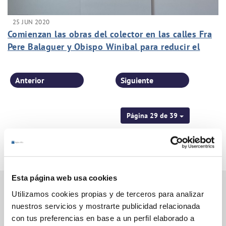
25 JUN 2020
Comienzan las obras del colector en las calles Fra
Pere Balaguer y Obispo Winibal para reducir el
riesgo de inundaciones en Altabix
Anterior
Siguiente
Página 29 de 39
Esta página web usa cookies
Utilizamos cookies propias y de terceros para analizar
nuestros servicios y mostrarte publicidad relacionada
Gestiones Online
con tus preferencias en base a un perfil elaborado a