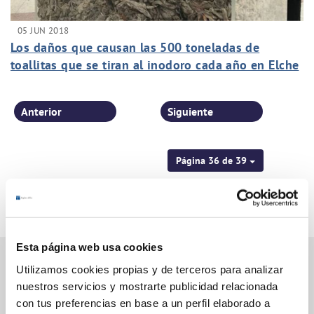
05 JUN 2018
Los daños que causan las 500 toneladas de
toallitas que se tiran al inodoro cada año en Elche
cuestan más de 900.000 euros
Anterior
Siguiente
Página 36 de 39
Esta página web usa cookies
Utilizamos cookies propias y de terceros para analizar
nuestros servicios y mostrarte publicidad relacionada
Gestiones Online
con tus preferencias en base a un perfil elaborado a