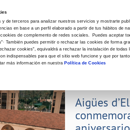
ES
ies
 y de terceros para analizar nuestros servicios y mostrarte publ
ine
Tu Servicio
Tu Agua
Conócenos
Nuestr
encias en base a un perfil elaborado a partir de tus hábitos de n
 cookies de complemento de redes sociales. Puedes aceptar to
s”· También puedes permitir o rechazar las cookies de forma gr
N AL CLIENTE
D
Y CUMPLIMIENTO
NTRATOS
COMPROMISO DE SERVICIO
CUIDADOS DEL AGUA
PERFIL DEL CONTRATANTE
MODIFICACIÓN DE DATOS
echazar cookies”, equivaldrá a rechazar la instalación de todas 
AS DE GESTIÓN Y CERTIFICADOS
 de contacto
calidad del agua
bio de titular
Carta de compromisos
Consejos de ahorro
Plataforma de contratación del s
Actualizar datos bancarios
on indispensables para que el sitio web funcione y que por tant
E MEDIDAS ANTIFRAUDE
público
via
l consumidor
a de suministro
Customer Counsel (Defensa del c
Depósitos comunitarios
Actualizar datos de domicili
tar más información en nuestra
Política de Cookies
O
Portal del proveedor
umentación contratación
Normativa del servicio
Instalaciones interiores comunita
Actualizar datos personales
D
obras y afectaciones
a de suministro
Junta de arbitraje
Vertidos a la red
ación de fuga interior
icitud de Acometida
01 JUL 2026
tación e impresos
Aigües d’E
VER TODAS LAS GESTIONES
conmemora
aniversari