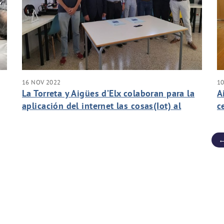
16 NOV 2022
1
La Torreta y Aigües d’Elx colaboran para la
A
aplicación del internet las cosas(Iot) al
c
ciclo integral del agua en Elche
b
g
←