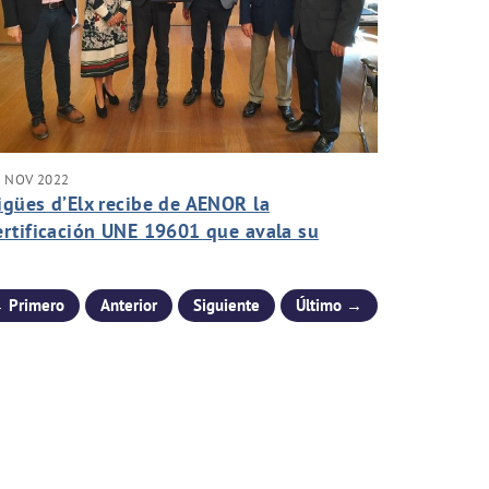
0 NOV 2022
igües d’Elx recibe de AENOR la
ertificación UNE 19601 que avala su
uena ética empresarial y sus sistema de
estión
 Primero
Anterior
Siguiente
Último →