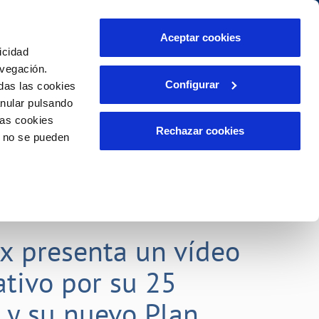
Aceptar cookies
icidad
Se abre en otra Pág
Área de clientes
o Compromiso
avegación.
Configurar
das las cookies
anular pulsando
PORTAL DE TRANSPARENCIA
INCIDENCIAS
las cookies
ector
Comunica anomalías o posibles
Rechazar cookies
o no se pueden
fraudes
liente)
o
Reclamaciones
rias
lx presenta un vídeo
tivo por su 25
o y su nuevo Plan