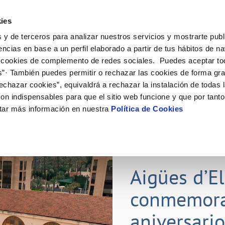
ES
ies
 y de terceros para analizar nuestros servicios y mostrarte publ
ine
Tu Servicio
Tu Agua
Conócenos
Nuestr
encias en base a un perfil elaborado a partir de tus hábitos de n
 cookies de complemento de redes sociales. Puedes aceptar to
s”· También puedes permitir o rechazar las cookies de forma gr
N AL CLIENTE
D
Y CUMPLIMIENTO
NTRATOS
COMPROMISO DE SERVICIO
CUIDADOS DEL AGUA
PERFIL DEL CONTRATANTE
MODIFICACIÓN DE DATOS
echazar cookies”, equivaldrá a rechazar la instalación de todas 
AS DE GESTIÓN Y CERTIFICADOS
 de contacto
calidad del agua
bio de titular
Carta de compromisos
Consejos de ahorro
Plataforma de contratación del s
Actualizar datos bancarios
on indispensables para que el sitio web funcione y que por tant
E MEDIDAS ANTIFRAUDE
público
via
l consumidor
a de suministro
Customer Counsel (Defensa del c
Depósitos comunitarios
Actualizar datos de domicili
tar más información en nuestra
Política de Cookies
O
Portal del proveedor
umentación contratación
Normativa del servicio
Instalaciones interiores comunita
Actualizar datos personales
D
obras y afectaciones
a de suministro
Junta de arbitraje
Vertidos a la red
ación de fuga interior
icitud de Acometida
01 JUL 2026
tación e impresos
Aigües d’E
VER TODAS LAS GESTIONES
conmemora
aniversari