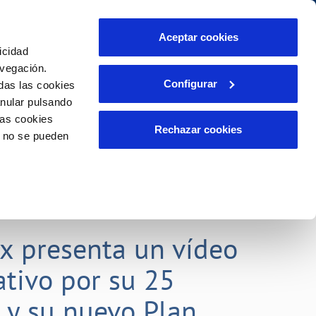
Aceptar cookies
icidad
Se abre en otra Pág
Área de clientes
o Compromiso
avegación.
Configurar
das las cookies
anular pulsando
PORTAL DE TRANSPARENCIA
INCIDENCIAS
las cookies
ector
Comunica anomalías o posibles
Rechazar cookies
o no se pueden
fraudes
liente)
o
Reclamaciones
rias
lx presenta un vídeo
tivo por su 25
o y su nuevo Plan