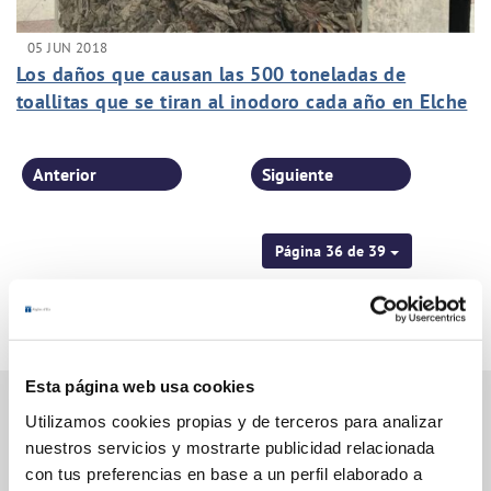
05 JUN 2018
Los daños que causan las 500 toneladas de
toallitas que se tiran al inodoro cada año en Elche
cuestan más de 900.000 euros
Anterior
Siguiente
Página 36 de 39
Esta página web usa cookies
Utilizamos cookies propias y de terceros para analizar
nuestros servicios y mostrarte publicidad relacionada
Gestiones Online
con tus preferencias en base a un perfil elaborado a