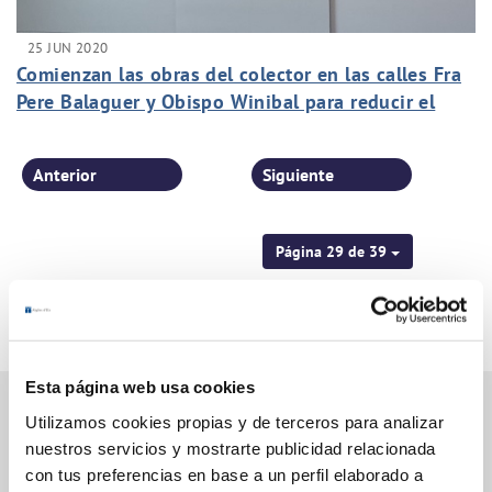
25 JUN 2020
Comienzan las obras del colector en las calles Fra
Pere Balaguer y Obispo Winibal para reducir el
riesgo de inundaciones en Altabix
Anterior
Siguiente
Página 29 de 39
Esta página web usa cookies
Utilizamos cookies propias y de terceros para analizar
nuestros servicios y mostrarte publicidad relacionada
Gestiones Online
con tus preferencias en base a un perfil elaborado a