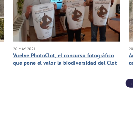
26 MAY 2021
20
Vuelve PhotoClot, el concurso fotográfico
A
que pone el valor la biodiversidad del Clot
c
de Galvany
←