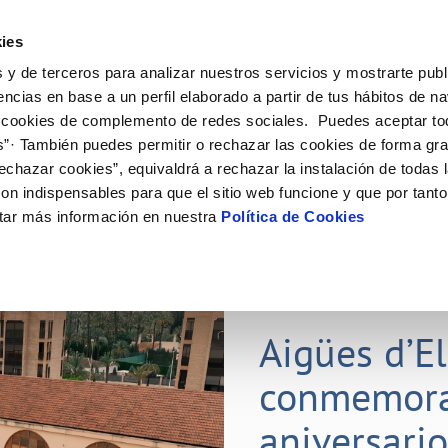
ES
ies
 y de terceros para analizar nuestros servicios y mostrarte publ
ine
Tu Servicio
Tu Agua
Conócenos
Nuestr
encias en base a un perfil elaborado a partir de tus hábitos de n
 cookies de complemento de redes sociales. Puedes aceptar to
s”· También puedes permitir o rechazar las cookies de forma gr
N AL CLIENTE
D
Y CUMPLIMIENTO
NTRATOS
COMPROMISO DE SERVICIO
CUIDADOS DEL AGUA
PERFIL DEL CONTRATANTE
MODIFICACIÓN DE DATOS
echazar cookies”, equivaldrá a rechazar la instalación de todas 
AS DE GESTIÓN Y CERTIFICADOS
 de contacto
calidad del agua
bio de titular
Carta de compromisos
Consejos de ahorro
Plataforma de contratación del s
Actualizar datos bancarios
on indispensables para que el sitio web funcione y que por tant
E MEDIDAS ANTIFRAUDE
público
via
l consumidor
a de suministro
Customer Counsel (Defensa del c
Depósitos comunitarios
Actualizar datos de domicili
tar más información en nuestra
Política de Cookies
O
Portal del proveedor
umentación contratación
Normativa del servicio
Instalaciones interiores comunita
Actualizar datos personales
D
obras y afectaciones
a de suministro
Junta de arbitraje
Vertidos a la red
ación de fuga interior
icitud de Acometida
01 JUL 2026
tación e impresos
Aigües d’E
VER TODAS LAS GESTIONES
conmemora
aniversari