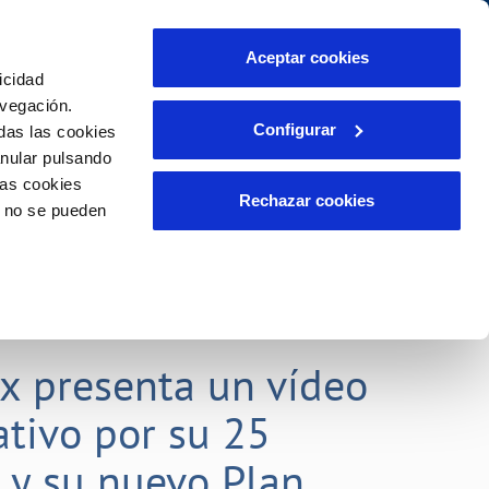
Aceptar cookies
icidad
Se abre en otra Pág
Área de clientes
o Compromiso
avegación.
Configurar
das las cookies
anular pulsando
PORTAL DE TRANSPARENCIA
INCIDENCIAS
las cookies
ector
Comunica anomalías o posibles
Rechazar cookies
o no se pueden
fraudes
liente)
o
Reclamaciones
rias
lx presenta un vídeo
tivo por su 25
o y su nuevo Plan