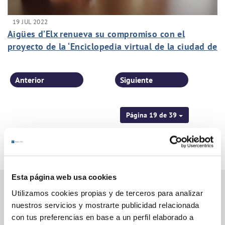
19 JUL 2022
Aigües d’Elx renueva su compromiso con el
proyecto de la ‘Enciclopedia virtual de la ciudad de
Elche’ de la UMH
Anterior
Siguiente
Página 19 de 39
Esta página web usa cookies
Utilizamos cookies propias y de terceros para analizar
nuestros servicios y mostrarte publicidad relacionada
Gestiones Online
con tus preferencias en base a un perfil elaborado a