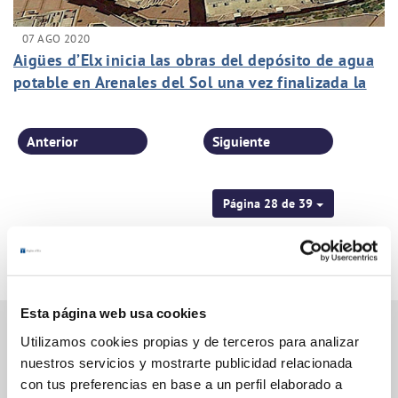
07 AGO 2020
Aigües d’Elx inicia las obras del depósito de agua
potable en Arenales del Sol una vez finalizada la
temporada de verano
Anterior
Siguiente
Página 28 de 39
Esta página web usa cookies
Utilizamos cookies propias y de terceros para analizar
nuestros servicios y mostrarte publicidad relacionada
Gestiones Online
con tus preferencias en base a un perfil elaborado a