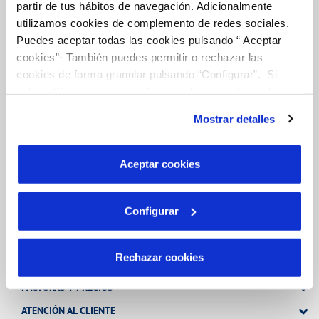
partir de tus hábitos de navegación. Adicionalmente
utilizamos cookies de complemento de redes sociales.
FACTURAS, PAGOS Y CONSUMOS
Puedes aceptar todas las cookies pulsando “ Aceptar
cookies”· También puedes permitir o rechazar las
CONTRATOS
cookies de forma granular pulsando “Configurar”. Si
MODIFICACIÓN DE DATOS
pulsas “Rechazar cookies”, equivaldrá a rechazar la
INCIDENCIAS
instalación de todas las cookies salvo las necesarias que
Mostrar detalles
son indispensables para que el sitio web funcione y que
por tanto no se pueden desactivar. Puedes consultar
OTRAS GESTIONES
más información en nuestra
Política de Cookies
Aceptar cookies
TODAS LAS GESTIONES
Configurar
Tu Servicio
Rechazar cookies
FACTURAS Y PRECIOS
ATENCIÓN AL CLIENTE