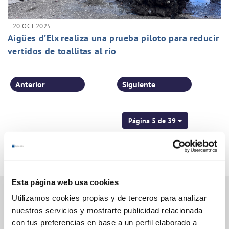
20 OCT 2025
Aigües d’Elx realiza una prueba piloto para reducir
vertidos de toallitas al río
Anterior
Siguiente
Página 5 de 39
Esta página web usa cookies
Utilizamos cookies propias y de terceros para analizar
nuestros servicios y mostrarte publicidad relacionada
Gestiones Online
con tus preferencias en base a un perfil elaborado a