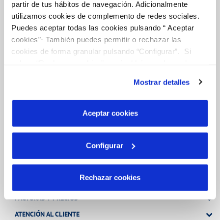
partir de tus hábitos de navegación. Adicionalmente
utilizamos cookies de complemento de redes sociales.
FACTURAS, PAGOS Y CONSUMOS
Puedes aceptar todas las cookies pulsando “ Aceptar
cookies”· También puedes permitir o rechazar las
CONTRATOS
cookies de forma granular pulsando “Configurar”. Si
MODIFICACIÓN DE DATOS
pulsas “Rechazar cookies”, equivaldrá a rechazar la
INCIDENCIAS
instalación de todas las cookies salvo las necesarias que
Mostrar detalles
son indispensables para que el sitio web funcione y que
por tanto no se pueden desactivar. Puedes consultar
OTRAS GESTIONES
más información en nuestra
Política de Cookies
Aceptar cookies
TODAS LAS GESTIONES
Configurar
Tu Servicio
Rechazar cookies
FACTURAS Y PRECIOS
ATENCIÓN AL CLIENTE