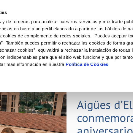
ES
ies
 y de terceros para analizar nuestros servicios y mostrarte publ
ine
Tu Servicio
Tu Agua
Conócenos
Nuestr
encias en base a un perfil elaborado a partir de tus hábitos de n
 cookies de complemento de redes sociales. Puedes aceptar to
s”· También puedes permitir o rechazar las cookies de forma gr
N AL CLIENTE
D
Y CUMPLIMIENTO
NTRATOS
COMPROMISO DE SERVICIO
CUIDADOS DEL AGUA
PERFIL DEL CONTRATANTE
MODIFICACIÓN DE DATOS
echazar cookies”, equivaldrá a rechazar la instalación de todas 
AS DE GESTIÓN Y CERTIFICADOS
 de contacto
calidad del agua
bio de titular
Carta de compromisos
Consejos de ahorro
Plataforma de contratación del s
Actualizar datos bancarios
on indispensables para que el sitio web funcione y que por tant
E MEDIDAS ANTIFRAUDE
público
via
l consumidor
a de suministro
Customer Counsel (Defensa del c
Depósitos comunitarios
Actualizar datos de domicili
tar más información en nuestra
Política de Cookies
O
Portal del proveedor
umentación contratación
Normativa del servicio
Instalaciones interiores comunita
Actualizar datos personales
D
obras y afectaciones
a de suministro
Junta de arbitraje
Vertidos a la red
ación de fuga interior
icitud de Acometida
01 JUL 2026
tación e impresos
Aigües d’E
VER TODAS LAS GESTIONES
conmemora
aniversari