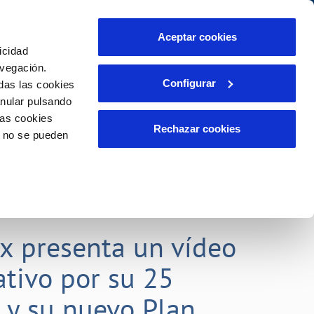
Aceptar cookies
icidad
Se abre en otra Pág
Área de clientes
o Compromiso
avegación.
Configurar
das las cookies
anular pulsando
PORTAL DE TRANSPARENCIA
INCIDENCIAS
las cookies
ector
Comunica anomalías o posibles
Rechazar cookies
o no se pueden
fraudes
liente)
o
Reclamaciones
rias
lx presenta un vídeo
tivo por su 25
o y su nuevo Plan