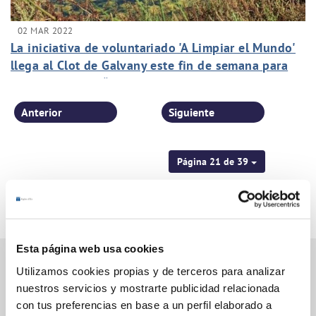
02 MAR 2022
La iniciativa de voluntariado 'A Limpiar el Mundo'
llega al Clot de Galvany este fin de semana para
luchar contra la “basuraleza”
Anterior
Siguiente
Página 21 de 39
Esta página web usa cookies
Utilizamos cookies propias y de terceros para analizar
nuestros servicios y mostrarte publicidad relacionada
Gestiones Online
con tus preferencias en base a un perfil elaborado a