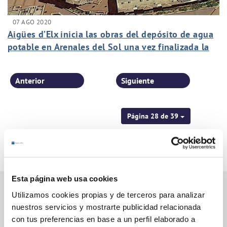
07 AGO 2020
Aigües d’Elx inicia las obras del depósito de agua
potable en Arenales del Sol una vez finalizada la
temporada de verano
Anterior
Siguiente
Página 28 de 39
Esta página web usa cookies
Utilizamos cookies propias y de terceros para analizar
nuestros servicios y mostrarte publicidad relacionada
Gestiones Online
con tus preferencias en base a un perfil elaborado a