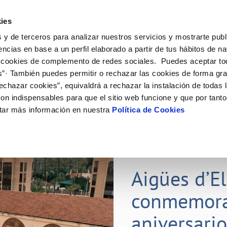
ES
ies
 y de terceros para analizar nuestros servicios y mostrarte publ
ine
Tu Servicio
Tu Agua
Conócenos
Nuestr
encias en base a un perfil elaborado a partir de tus hábitos de n
 cookies de complemento de redes sociales. Puedes aceptar to
s”· También puedes permitir o rechazar las cookies de forma gr
N AL CLIENTE
D
Y CUMPLIMIENTO
NTRATOS
COMPROMISO DE SERVICIO
CUIDADOS DEL AGUA
PERFIL DEL CONTRATANTE
MODIFICACIÓN DE DATOS
echazar cookies”, equivaldrá a rechazar la instalación de todas 
AS DE GESTIÓN Y CERTIFICADOS
 de contacto
calidad del agua
bio de titular
Carta de compromisos
Consejos de ahorro
Plataforma de contratación del s
Actualizar datos bancarios
on indispensables para que el sitio web funcione y que por tant
E MEDIDAS ANTIFRAUDE
público
via
l consumidor
a de suministro
Customer Counsel (Defensa del c
Depósitos comunitarios
Actualizar datos de domicili
tar más información en nuestra
Política de Cookies
O
Portal del proveedor
umentación contratación
Normativa del servicio
Instalaciones interiores comunita
Actualizar datos personales
D
obras y afectaciones
a de suministro
Junta de arbitraje
Vertidos a la red
ación de fuga interior
icitud de Acometida
01 JUL 2026
tación e impresos
Aigües d’E
VER TODAS LAS GESTIONES
conmemora
aniversari