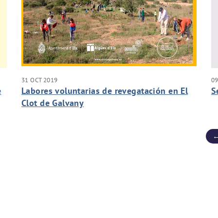
31 OCT 2019
09
e
Labores voluntarias de revegatación en El
S
Clot de Galvany
←