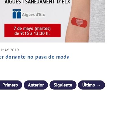
 MAY 2019
er donante no pasa de moda
 Primero
Anterior
Siguiente
Último →