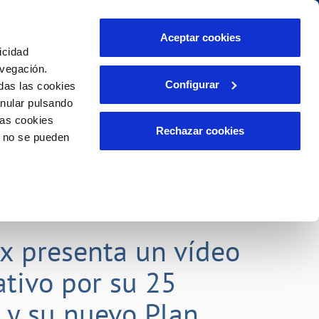
Aceptar cookies
icidad
Se abre en otra Pág
Área de clientes
o Compromiso
avegación.
Configurar
das las cookies
anular pulsando
PORTAL DE TRANSPARENCIA
INCIDENCIAS
las cookies
ector
Comunica anomalías o posibles
Rechazar cookies
o no se pueden
fraudes
liente)
o
Reclamaciones
rias
lx presenta un vídeo
tivo por su 25
o y su nuevo Plan