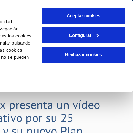
Aceptar cookies
icidad
Se abre en otra Pág
Área de clientes
o Compromiso
avegación.
Configurar
das las cookies
anular pulsando
PORTAL DE TRANSPARENCIA
INCIDENCIAS
las cookies
ector
Comunica anomalías o posibles
Rechazar cookies
o no se pueden
fraudes
liente)
o
Reclamaciones
rias
lx presenta un vídeo
tivo por su 25
o y su nuevo Plan