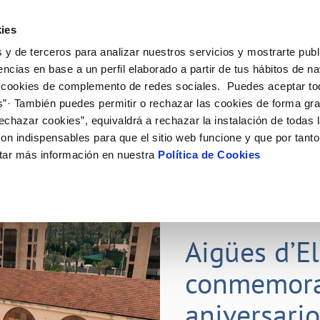
ES
ies
 y de terceros para analizar nuestros servicios y mostrarte publ
ine
Tu Servicio
Tu Agua
Conócenos
Nuestr
encias en base a un perfil elaborado a partir de tus hábitos de n
 cookies de complemento de redes sociales. Puedes aceptar to
s”· También puedes permitir o rechazar las cookies de forma gr
N AL CLIENTE
D
Y CUMPLIMIENTO
NTRATOS
COMPROMISO DE SERVICIO
CUIDADOS DEL AGUA
PERFIL DEL CONTRATANTE
MODIFICACIÓN DE DATOS
echazar cookies”, equivaldrá a rechazar la instalación de todas 
AS DE GESTIÓN Y CERTIFICADOS
 de contacto
calidad del agua
bio de titular
Carta de compromisos
Consejos de ahorro
Plataforma de contratación del s
Actualizar datos bancarios
on indispensables para que el sitio web funcione y que por tant
E MEDIDAS ANTIFRAUDE
público
via
l consumidor
a de suministro
Customer Counsel (Defensa del c
Depósitos comunitarios
Actualizar datos de domicili
tar más información en nuestra
Política de Cookies
O
Portal del proveedor
umentación contratación
Normativa del servicio
Instalaciones interiores comunita
Actualizar datos personales
D
obras y afectaciones
a de suministro
Junta de arbitraje
Vertidos a la red
ación de fuga interior
icitud de Acometida
01 JUL 2026
tación e impresos
Aigües d’E
VER TODAS LAS GESTIONES
conmemora
aniversari