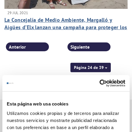
29 JUL 2021
La Concejalía de Medio Ambiente, Margalló y
Aigües d’Elx lanzan una campaña para proteger los
nidos de tortugas marinas en las playas del
Mediterráneo
Anterior
Siguiente
Página 24 de 39
Esta página web usa cookies
Utilizamos cookies propias y de terceros para analizar
nuestros servicios y mostrarte publicidad relacionada
Gestiones Online
con tus preferencias en base a un perfil elaborado a