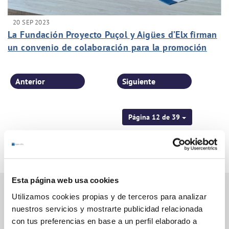
20 SEP 2023
La Fundación Proyecto Puçol y Aigües d’Elx firman
un convenio de colaboración para la promoción
cultural
Anterior
Siguiente
Página 12 de 39
Esta página web usa cookies
Utilizamos cookies propias y de terceros para analizar
nuestros servicios y mostrarte publicidad relacionada
Gestiones Online
con tus preferencias en base a un perfil elaborado a