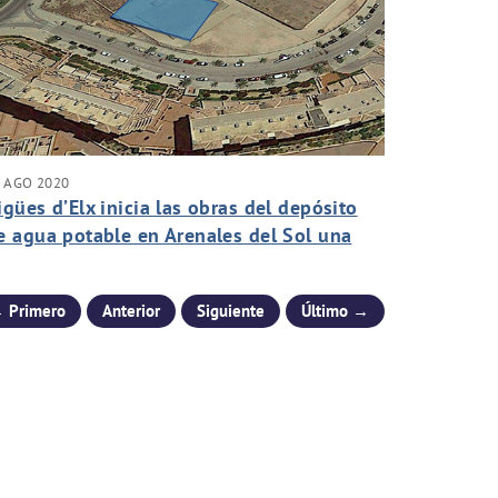
 AGO 2020
igües d’Elx inicia las obras del depósito
e agua potable en Arenales del Sol una
ez finalizada la temporada de verano
 Primero
Anterior
Siguiente
Último →