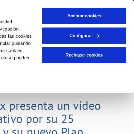
Aceptar cookies
icidad
Se abre en otra Pág
Área de clientes
o Compromiso
avegación.
Configurar
das las cookies
anular pulsando
PORTAL DE TRANSPARENCIA
INCIDENCIAS
las cookies
ector
Comunica anomalías o posibles
Rechazar cookies
o no se pueden
fraudes
liente)
o
Reclamaciones
rias
lx presenta un vídeo
tivo por su 25
o y su nuevo Plan