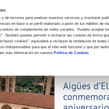
ES
ies
 y de terceros para analizar nuestros servicios y mostrarte publ
ine
Tu Servicio
Tu Agua
Conócenos
Nuestr
encias en base a un perfil elaborado a partir de tus hábitos de n
 cookies de complemento de redes sociales. Puedes aceptar to
s”· También puedes permitir o rechazar las cookies de forma gr
N AL CLIENTE
D
Y CUMPLIMIENTO
NTRATOS
COMPROMISO DE SERVICIO
CUIDADOS DEL AGUA
PERFIL DEL CONTRATANTE
MODIFICACIÓN DE DATOS
echazar cookies”, equivaldrá a rechazar la instalación de todas 
AS DE GESTIÓN Y CERTIFICADOS
 de contacto
calidad del agua
bio de titular
Carta de compromisos
Consejos de ahorro
Plataforma de contratación del s
Actualizar datos bancarios
on indispensables para que el sitio web funcione y que por tant
E MEDIDAS ANTIFRAUDE
público
via
l consumidor
a de suministro
Customer Counsel (Defensa del c
Depósitos comunitarios
Actualizar datos de domicili
tar más información en nuestra
Política de Cookies
O
Portal del proveedor
umentación contratación
Normativa del servicio
Instalaciones interiores comunita
Actualizar datos personales
D
obras y afectaciones
a de suministro
Junta de arbitraje
Vertidos a la red
ación de fuga interior
icitud de Acometida
01 JUL 2026
tación e impresos
Aigües d’E
VER TODAS LAS GESTIONES
conmemora
aniversari