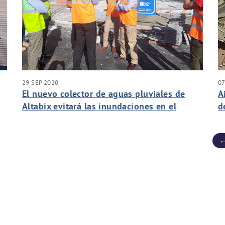
29 SEP 2020
07
El nuevo colector de aguas pluviales de
A
Altabix evitará las inundaciones en el
d
barrio
v
←