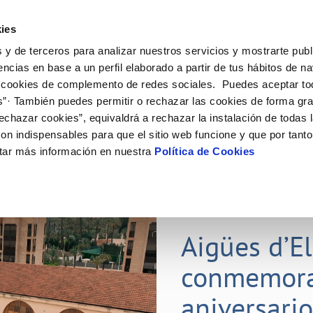
ES
ies
 y de terceros para analizar nuestros servicios y mostrarte publ
ine
Tu Servicio
Tu Agua
Conócenos
Nuestr
encias en base a un perfil elaborado a partir de tus hábitos de n
 cookies de complemento de redes sociales. Puedes aceptar to
s”· También puedes permitir o rechazar las cookies de forma gr
N AL CLIENTE
D
Y CUMPLIMIENTO
NTRATOS
COMPROMISO DE SERVICIO
CUIDADOS DEL AGUA
PERFIL DEL CONTRATANTE
MODIFICACIÓN DE DATOS
echazar cookies”, equivaldrá a rechazar la instalación de todas 
AS DE GESTIÓN Y CERTIFICADOS
 de contacto
calidad del agua
bio de titular
Carta de compromisos
Consejos de ahorro
Plataforma de contratación del s
Actualizar datos bancarios
on indispensables para que el sitio web funcione y que por tant
E MEDIDAS ANTIFRAUDE
público
via
l consumidor
a de suministro
Customer Counsel (Defensa del c
Depósitos comunitarios
Actualizar datos de domicili
tar más información en nuestra
Política de Cookies
O
Portal del proveedor
umentación contratación
Normativa del servicio
Instalaciones interiores comunita
Actualizar datos personales
D
obras y afectaciones
a de suministro
Junta de arbitraje
Vertidos a la red
ación de fuga interior
icitud de Acometida
01 JUL 2026
tación e impresos
Aigües d’E
VER TODAS LAS GESTIONES
conmemora
aniversari