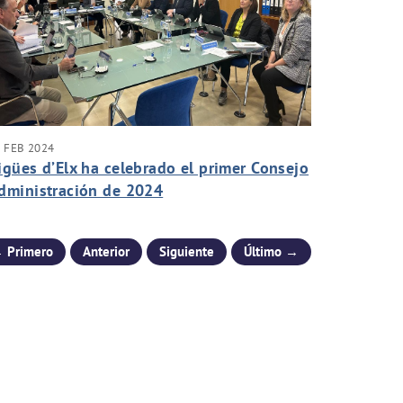
 FEB 2024
igües d’Elx ha celebrado el primer Consejo
dministración de 2024
 Primero
Anterior
Siguiente
Último →