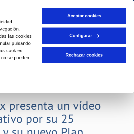
Aceptar cookies
icidad
Se abre en otra Pág
Área de clientes
o Compromiso
avegación.
Configurar
das las cookies
anular pulsando
PORTAL DE TRANSPARENCIA
INCIDENCIAS
las cookies
ector
Comunica anomalías o posibles
Rechazar cookies
o no se pueden
fraudes
liente)
o
Reclamaciones
rias
lx presenta un vídeo
tivo por su 25
o y su nuevo Plan