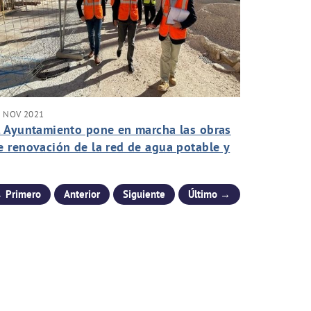
4 NOV 2021
l Ayuntamiento pone en marcha las obras
e renovación de la red de agua potable y
e alcantarillado en la calle Blas Orts
ánchez
 Primero
Anterior
Siguiente
Último →