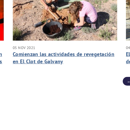
05 NOV 2021
0
n
Comienzan las actividades de revegetación
E
s
en El Clot de Galvany
d
d
S
←