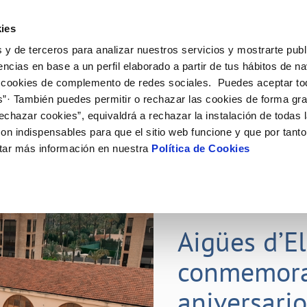
ES
ies
 y de terceros para analizar nuestros servicios y mostrarte publ
ine
Tu Servicio
Tu Agua
Conócenos
Nuestr
encias en base a un perfil elaborado a partir de tus hábitos de n
 cookies de complemento de redes sociales. Puedes aceptar to
s”· También puedes permitir o rechazar las cookies de forma gr
N AL CLIENTE
D
Y CUMPLIMIENTO
NTRATOS
COMPROMISO DE SERVICIO
CUIDADOS DEL AGUA
PERFIL DEL CONTRATANTE
MODIFICACIÓN DE DATOS
echazar cookies”, equivaldrá a rechazar la instalación de todas 
AS DE GESTIÓN Y CERTIFICADOS
 de contacto
calidad del agua
bio de titular
Carta de compromisos
Consejos de ahorro
Plataforma de contratación del s
Actualizar datos bancarios
on indispensables para que el sitio web funcione y que por tant
E MEDIDAS ANTIFRAUDE
público
via
l consumidor
a de suministro
Customer Counsel (Defensa del c
Depósitos comunitarios
Actualizar datos de domicili
tar más información en nuestra
Política de Cookies
O
Portal del proveedor
umentación contratación
Normativa del servicio
Instalaciones interiores comunita
Actualizar datos personales
D
obras y afectaciones
a de suministro
Junta de arbitraje
Vertidos a la red
ación de fuga interior
icitud de Acometida
01 JUL 2026
tación e impresos
Aigües d’E
VER TODAS LAS GESTIONES
conmemora
aniversari