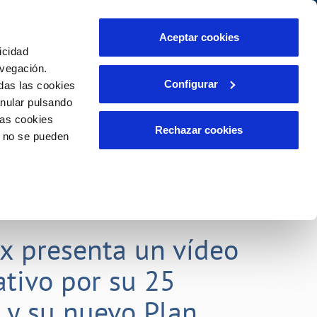
Aceptar cookies
icidad
Se abre en otra Pág
Área de clientes
o Compromiso
avegación.
Configurar
das las cookies
anular pulsando
PORTAL DE TRANSPARENCIA
INCIDENCIAS
las cookies
ector
Comunica anomalías o posibles
Rechazar cookies
o no se pueden
fraudes
liente)
o
Reclamaciones
rias
lx presenta un vídeo
tivo por su 25
o y su nuevo Plan