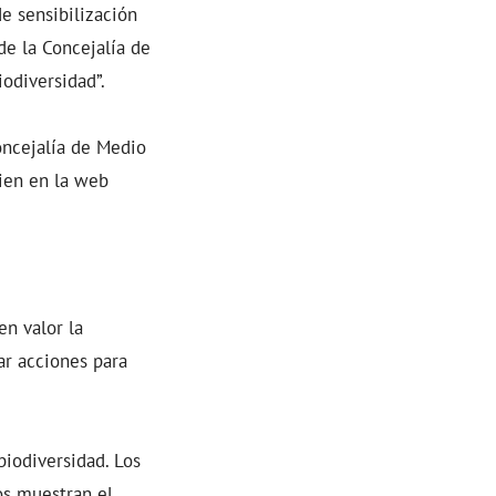
de sensibilización
de la Concejalía de
odiversidad”.
oncejalía de Medio
bien en la web
en valor la
ar acciones para
biodiversidad. Los
os muestran el