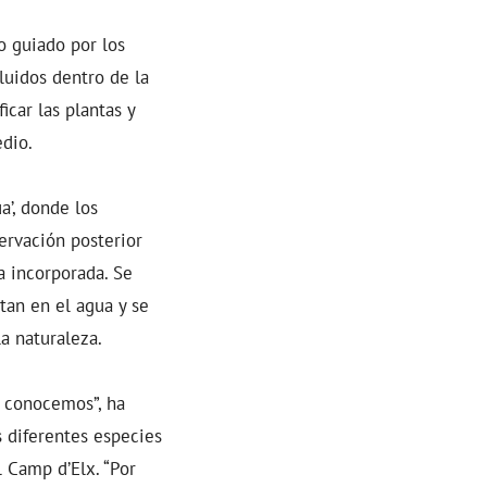
o guiado por los
luidos dentro de la
icar las plantas y
edio.
a’, donde los
ervación posterior
a incorporada. Se
tan en el agua y se
a naturaleza.
e conocemos”, ha
s diferentes especies
 Camp d’Elx. “Por