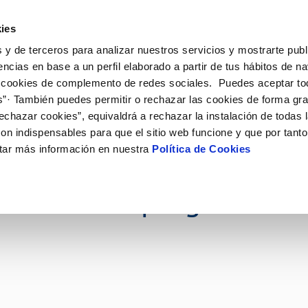
ES
VA
ies
 y de terceros para analizar nuestros servicios y mostrarte publ
ine
Tu Servicio
Tu Agua
Conócenos
Nuestr
encias en base a un perfil elaborado a partir de tus hábitos de n
 cookies de complemento de redes sociales. Puedes aceptar to
s”· También puedes permitir o rechazar las cookies de forma gr
N AL CLIENTE
D
Y CUMPLIMIENTO
NTRATOS
COMPROMISO DE SERVICIO
CUIDADOS DEL AGUA
PERFIL DEL CONTRATANTE
MODIFICACIÓN DE DATOS
echazar cookies”, equivaldrá a rechazar la instalación de todas 
AS DE GESTIÓN Y CERTIFICADOS
 de contacto
calidad del agua
bio de titular
Carta de compromisos
Consejos de ahorro
Plataforma de contratación del s
Actualizar datos bancarios
on indispensables para que el sitio web funcione y que por tant
E MEDIDAS ANTIFRAUDE
público
via
l consumidor
a de suministro
Customer Counsel (Defensa del c
Depósitos comunitarios
Actualizar datos de domicili
tar más información en nuestra
Política de Cookies
y conmemora el Día Mund
O
Portal del proveedor
umentación contratación
Normativa del servicio
Instalaciones interiores comunita
Actualizar datos personales
D
obras y afectaciones
a de suministro
Junta de arbitraje
Vertidos a la red
ca con una programació
ación de fuga interior
icitud de Acometida
tación e impresos
VER TODAS LAS GESTIONES