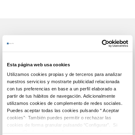
Gestiones Online
Esta página web usa cookies
FACTURAS, PAGOS Y CONSUMOS
Utilizamos cookies propias y de terceros para analizar
CONTRATOS
nuestros servicios y mostrarte publicidad relacionada
MODIFICACIÓN DE DATOS
con tus preferencias en base a un perfil elaborado a
partir de tus hábitos de navegación. Adicionalmente
INCIDENCIAS
utilizamos cookies de complemento de redes sociales.
Puedes aceptar todas las cookies pulsando “ Aceptar
OTRAS GESTIONES
cookies”· También puedes permitir o rechazar las
cookies de forma granular pulsando “Configurar”. Si
TODAS LAS GESTIONES
pulsas “Rechazar cookies”, equivaldrá a rechazar la