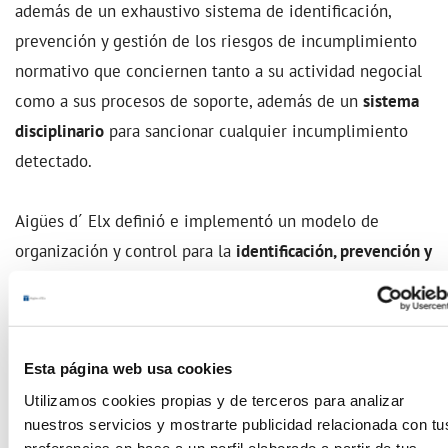
además de un exhaustivo sistema de identificación,
prevención y gestión de los riesgos de incumplimiento
normativo que conciernen tanto a su actividad negocial
como a sus procesos de soporte, además de un
sistema
disciplinario
para sancionar cualquier incumplimiento
detectado.
Aigües d´ Elx definió e implementó un modelo de
organización y control para la
identificación, prevención y
sanción de riesgos penales
, modelo que se ha ido
revisando y perfeccionando. La Política de Compliance
Penal constituye el marco de referencia actualizado de
dicho modelo.
Esta página web usa cookies
Utilizamos cookies propias y de terceros para analizar
nuestros servicios y mostrarte publicidad relacionada con tu
Extracto de la Política de Cumplimiento Penal
preferencias en base a un perfil elaborado a partir de tus