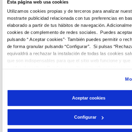
ACOMETIDAS EN
Esta página web usa cookies
LOS PALMERALES
Utilizamos cookies propias y de terceros para analizar nuest
mostrarte publicidad relacionada con tus preferencias en base
Se prevén los
elaborado a partir de tus hábitos de navegación. Adicionalme
trabajos de
cookies de complemento de redes sociales. Puedes aceptar
renovación de
pulsando “ Aceptar cookies”· También puedes permitir o rec
acometidas en el
de forma granular pulsando “Configurar”. Si pulsas “Rechaz
barrio de Los
equivaldrá a rechazar la instalación de todas las cookies sa
que son indispensables para que el sitio web funcione y que 
Palmerales, con la
pueden desactivar. Puedes consultar más información en n
finalidad de
mayo-julio
69.179,94€
2021
Cookies
mejorar las
Mos
condiciones del
servicio, reducir las
pérdidas de agua
Aceptar cookies
no registrada y
poder discernir si
Configurar
los problemas se
presentan en la