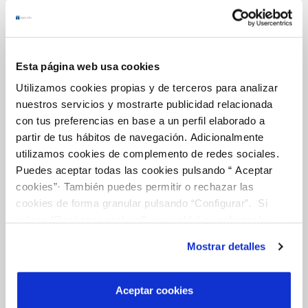
CONTRATOS
MODIFICACIÓN DE DATOS
INCIDENCIAS
Esta página web usa cookies
Utilizamos cookies propias y de terceros para analizar
OTRAS GESTIONES
nuestros servicios y mostrarte publicidad relacionada
con tus preferencias en base a un perfil elaborado a
TODAS LAS GESTIONES
partir de tus hábitos de navegación. Adicionalmente
utilizamos cookies de complemento de redes sociales.
Puedes aceptar todas las cookies pulsando “ Aceptar
Tu Servicio
cookies”· También puedes permitir o rechazar las
cookies de forma granular pulsando “Configurar”. Si
pulsas “Rechazar cookies”, equivaldrá a rechazar la
FACTURAS Y PRECIOS
instalación de todas las cookies salvo las necesarias que
Mostrar detalles
son indispensables para que el sitio web funcione y que
ATENCIÓN AL CLIENTE
por tanto no se pueden desactivar. Puedes consultar
COMPROMISO DE SERVICIO
más información en nuestra
Política de Cookies
Aceptar cookies