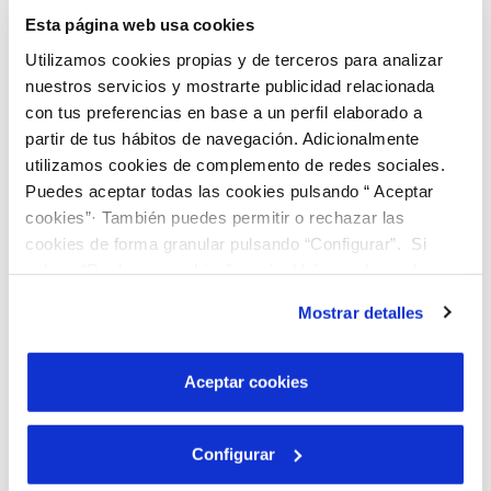
de Alicante se atiende a los abonados de la Partida de
Esta página web usa cookies
Santa Ana.
Utilizamos cookies propias y de terceros para analizar
nuestros servicios y mostrarte publicidad relacionada
Esta fuente de suministro tiene su procedencia a través
con tus preferencias en base a un perfil elaborado a
partir de tus hábitos de navegación. Adicionalmente
de unos pozos entubados que se suministran de aguas
utilizamos cookies de complemento de redes sociales.
subterráneas.
Puedes aceptar todas las cookies pulsando “ Aceptar
cookies”· También puedes permitir o rechazar las
cookies de forma granular pulsando “Configurar”. Si
pulsas “Rechazar cookies”, equivaldrá a rechazar la
instalación de todas las cookies salvo las necesarias que
Mostrar detalles
Puedes consultar el origen del agua en tu
son indispensables para que el sitio web funcione y que
municipio en la
web del SINAC (
Sistema de
por tanto no se pueden desactivar. Puedes consultar
Información Nacional de Aguas de Consumo).
más información en nuestra
Política de Cookies
Aceptar cookies
Configurar