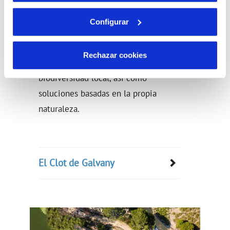
y regeneración de los ecosistemas
naturales. Para ello, impulsamos
Configurar
infraestructuras verdes integradas en
su entorno natural y que favorecen
Rechazar cookies
sus funciones ecológicas y la
biodiversidad local, así como
soluciones basadas en la propia
naturaleza.
El Clot de Galvany