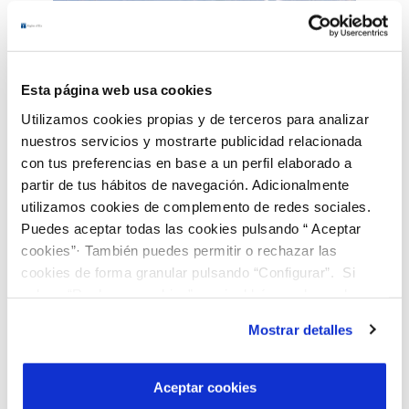
Esta página web usa cookies
Utilizamos cookies propias y de terceros para analizar
nuestros servicios y mostrarte publicidad relacionada
con tus preferencias en base a un perfil elaborado a
partir de tus hábitos de navegación. Adicionalmente
utilizamos cookies de complemento de redes sociales.
Puedes aceptar todas las cookies pulsando “ Aceptar
cookies”· También puedes permitir o rechazar las
cookies de forma granular pulsando “Configurar”. Si
Protección de la
pulsas “Rechazar cookies”, equivaldrá a rechazar la
instalación de todas las cookies salvo las necesarias que
biodiversidad
Mostrar detalles
son indispensables para que el sitio web funcione y que
por tanto no se pueden desactivar. Puedes consultar
Promovemos el cuidado, restauración
más información en nuestra
Política de Cookies
Aceptar cookies