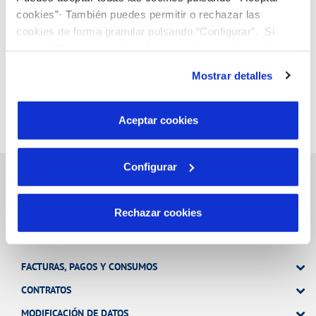
cookies”· También puedes permitir o rechazar las
cookies de forma granular pulsando “Configurar”. Si
pulsas “Rechazar cookies”, equivaldrá a rechazar la
instalación de todas las cookies salvo las necesarias que
Mostrar detalles
son indispensables para que el sitio web funcione y que
por tanto no se pueden desactivar. Puedes consultar
más información en nuestra
Política de Cookies
Aceptar cookies
Configurar
Rechazar cookies
Gestiones Online
FACTURAS, PAGOS Y CONSUMOS
CONTRATOS
MODIFICACIÓN DE DATOS