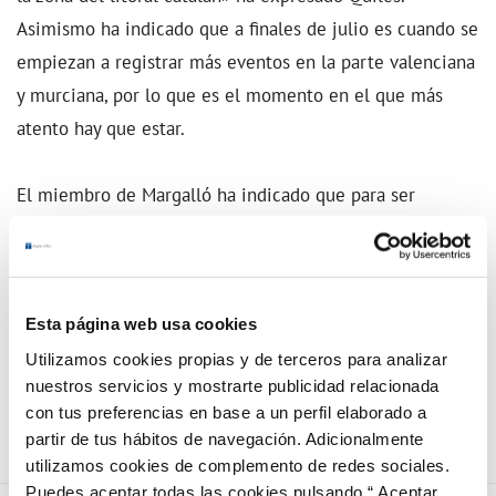
Asimismo ha indicado que a finales de julio es cuando se
empiezan a registrar más eventos en la parte valenciana
y murciana, por lo que es el momento en el que más
atento hay que estar.
El miembro de Margalló ha indicado que para ser
voluntario se requiere gente que pueda hacer recorridos
por las horas nocturnas o a primeras horas de la mañana
y enviar un correo a
Esta página web usa cookies
rastrosenlaarena@ecologistasenaccion.org para poder
llevar a cabo un registro de todas las playas que se están
Utilizamos cookies propias y de terceros para analizar
nuestros servicios y mostrarte publicidad relacionada
monitorizando.
con tus preferencias en base a un perfil elaborado a
partir de tus hábitos de navegación. Adicionalmente
utilizamos cookies de complemento de redes sociales.
Puedes aceptar todas las cookies pulsando “ Aceptar