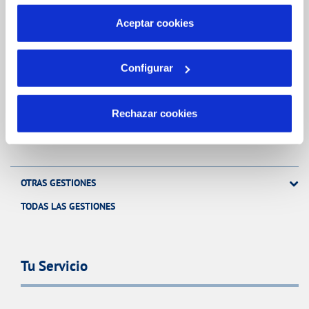
por tanto no se pueden desactivar. Puedes consultar
más información en nuestra
Política de Cookies
Gestiones Online
Aceptar cookies
Configurar
FACTURAS, PAGOS Y CONSUMOS
CONTRATOS
Rechazar cookies
MODIFICACIÓN DE DATOS
INCIDENCIAS
OTRAS GESTIONES
TODAS LAS GESTIONES
Tu Servicio